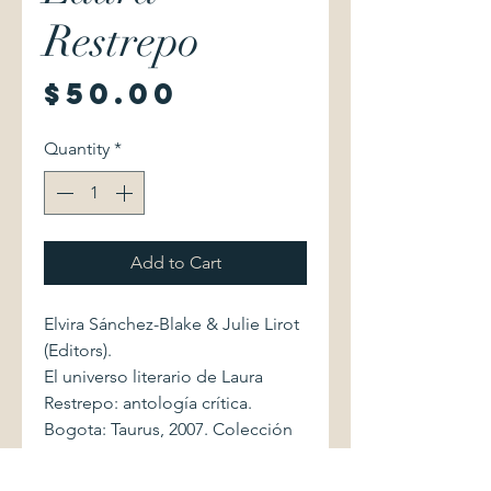
Restrepo
Price
$50.00
Quantity
*
Add to Cart
Elvira Sánchez-Blake & Julie Lirot
(Editors).
El universo literario de Laura
Restrepo: antología crítica.
Bogota: Taurus, 2007. Colección
Pensamiento. 9789587045734 383
pages.