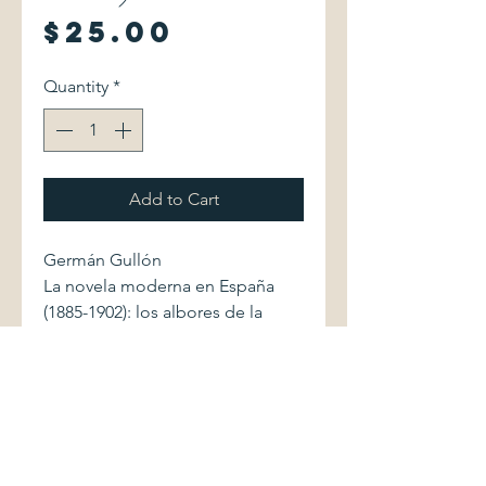
Price
$25.00
Quantity
*
Add to Cart
Germán Gullón
La novela moderna en España
(1885-1902): los albores de la
modernidad.
Madrid: Tauros Ediciones, 1992.
First edition. 843060202X 217
pages.
Softcover volume shows very
light shelfwear. Binding is firm.